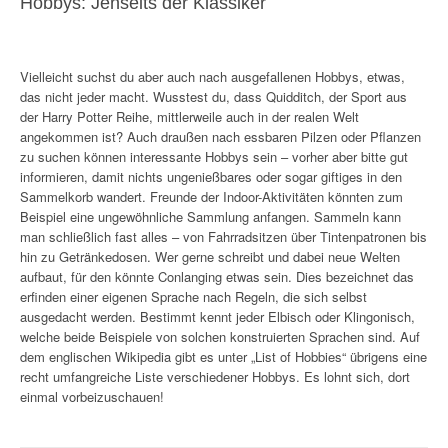
Hobbys: Jenseits der Klassiker
Vielleicht suchst du aber auch nach ausgefallenen Hobbys, etwas,
das nicht jeder macht. Wusstest du, dass Quidditch, der Sport aus
der Harry Potter Reihe, mittlerweile auch in der realen Welt
angekommen ist? Auch draußen nach essbaren Pilzen oder Pflanzen
zu suchen können interessante Hobbys sein – vorher aber bitte gut
informieren, damit nichts ungenießbares oder sogar giftiges in den
Sammelkorb wandert. Freunde der Indoor-Aktivitäten könnten zum
Beispiel eine ungewöhnliche Sammlung anfangen. Sammeln kann
man schließlich fast alles – von Fahrradsitzen über Tintenpatronen bis
hin zu Getränkedosen. Wer gerne schreibt und dabei neue Welten
aufbaut, für den könnte Conlanging etwas sein. Dies bezeichnet das
erfinden einer eigenen Sprache nach Regeln, die sich selbst
ausgedacht werden. Bestimmt kennt jeder Elbisch oder Klingonisch,
welche beide Beispiele von solchen konstruierten Sprachen sind. Auf
dem englischen Wikipedia gibt es unter „List of Hobbies“ übrigens eine
recht umfangreiche Liste verschiedener Hobbys. Es lohnt sich, dort
einmal vorbeizuschauen!