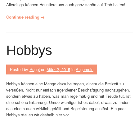
ü
Allerdings können Haustiere uns auch ganz schön auf Trab halten!
r
d
„
Continue reading
→
e
H
n
a
S
u
o
s
Hobbys
m
t
m
i
e
e
r
r
Posted by
Ruggi
on
März 2, 2015
in
Allgemein
“
e
h
Hobbys können eine Menge dazu beitragen, einem die Freizeit zu
a
versüßen. Nicht nur einfach irgendeiner Beschäftigung nachzugehen,
l
sondern etwas zu haben, was man regelmäßig und mit Freude tut, ist
t
eine schöne Erfahrung. Umso wichtiger ist es dabei, etwas zu finden,
e
das einem auch wirklich gefällt und Begeisterung auslöst. Ein paar
n
Hobbys stellen wir deshalb hier vor.
a
u
f
T