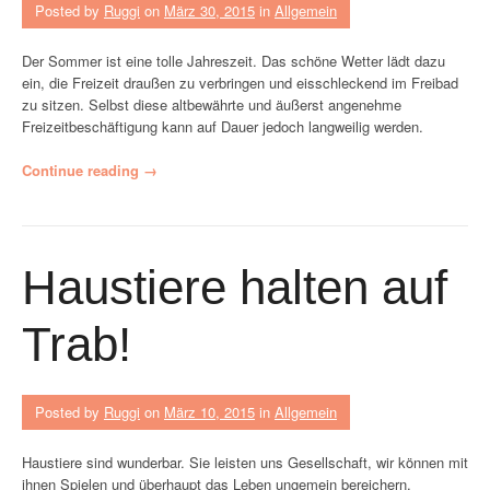
Posted by
Ruggi
on
März 30, 2015
in
Allgemein
Der Sommer ist eine tolle Jahreszeit. Das schöne Wetter lädt dazu
ein, die Freizeit draußen zu verbringen und eisschleckend im Freibad
zu sitzen. Selbst diese altbewährte und äußerst angenehme
Freizeitbeschäftigung kann auf Dauer jedoch langweilig werden.
„
Continue reading
→
F
r
e
i
Haustiere halten auf
z
e
i
Trab!
t
i
d
e
Posted by
Ruggi
on
März 10, 2015
in
Allgemein
e
n
Haustiere sind wunderbar. Sie leisten uns Gesellschaft, wir können mit
f
ihnen Spielen und überhaupt das Leben ungemein bereichern.