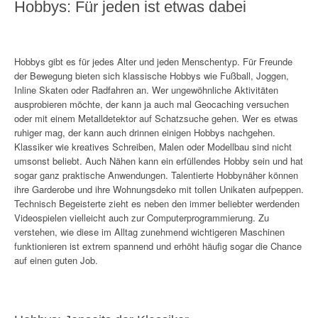
r
Hobbys: Für jeden ist etwas dabei
a
b
!
“
Hobbys gibt es für jedes Alter und jeden Menschentyp. Für Freunde
der Bewegung bieten sich klassische Hobbys wie Fußball, Joggen,
Inline Skaten oder Radfahren an. Wer ungewöhnliche Aktivitäten
ausprobieren möchte, der kann ja auch mal Geocaching versuchen
oder mit einem Metalldetektor auf Schatzsuche gehen. Wer es etwas
ruhiger mag, der kann auch drinnen einigen Hobbys nachgehen.
Klassiker wie kreatives Schreiben, Malen oder Modellbau sind nicht
umsonst beliebt. Auch Nähen kann ein erfüllendes Hobby sein und hat
sogar ganz praktische Anwendungen. Talentierte Hobbynäher können
ihre Garderobe und ihre Wohnungsdeko mit tollen Unikaten aufpeppen.
Technisch Begeisterte zieht es neben den immer beliebter werdenden
Videospielen vielleicht auch zur Computerprogrammierung. Zu
verstehen, wie diese im Alltag zunehmend wichtigeren Maschinen
funktionieren ist extrem spannend und erhöht häufig sogar die Chance
auf einen guten Job.