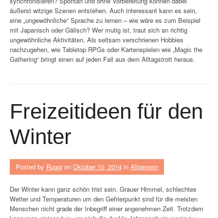
synchronisieren? Spontan und ohne Vorbereitung können dabei
äußerst witzige Szenen entstehen. Auch interessant kann es sein,
eine „ungewöhnliche“ Sprache zu lernen – wie wäre es zum Beispiel
mit Japanisch oder Gälisch? Wer mutig ist, traut sich an richtig
ungewöhnliche Aktivitäten. Als seltsam verschrienen Hobbies
nachzugehen, wie Tabletop RPGs oder Kartenspielen wie „Magic the
Gathering“ bringt einen auf jeden Fall aus dem Alltagstrott heraus.
Freizeitideen für den
Winter
Posted by
Ruggi
on
Oktober 10, 2014
in
Allgemein
Der Winter kann ganz schön trist sein. Grauer Himmel, schlechtes
Wetter und Temperaturen um den Gefrierpunkt sind für die meisten
Menschen nicht grade der Inbegriff einer angenehmen Zeit. Trotzdem