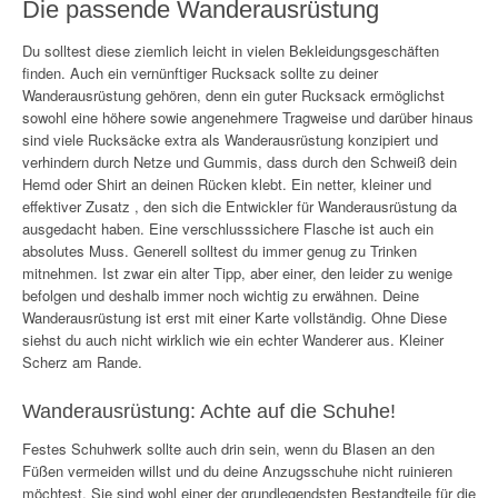
Die passende Wanderausrüstung
Du solltest diese ziemlich leicht in vielen Bekleidungsgeschäften
finden. Auch ein vernünftiger Rucksack sollte zu deiner
Wanderausrüstung gehören, denn ein guter Rucksack ermöglichst
sowohl eine höhere sowie angenehmere Tragweise und darüber hinaus
sind viele Rucksäcke extra als Wanderausrüstung konzipiert und
verhindern durch Netze und Gummis, dass durch den Schweiß dein
Hemd oder Shirt an deinen Rücken klebt. Ein netter, kleiner und
effektiver Zusatz , den sich die Entwickler für Wanderausrüstung da
ausgedacht haben. Eine verschlusssichere Flasche ist auch ein
absolutes Muss. Generell solltest du immer genug zu Trinken
mitnehmen. Ist zwar ein alter Tipp, aber einer, den leider zu wenige
befolgen und deshalb immer noch wichtig zu erwähnen. Deine
Wanderausrüstung ist erst mit einer Karte vollständig. Ohne Diese
siehst du auch nicht wirklich wie ein echter Wanderer aus. Kleiner
Scherz am Rande.
Wanderausrüstung: Achte auf die Schuhe!
Festes Schuhwerk sollte auch drin sein, wenn du Blasen an den
Füßen vermeiden willst und du deine Anzugsschuhe nicht ruinieren
möchtest. Sie sind wohl einer der grundlegendsten Bestandteile für die