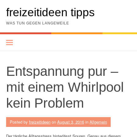
Skip
to
freizeitideen tipps
content
WAS TUN GEGEN LANGEWEILE
Entspannung pur –
mit einem Whirlpool
kein Problem
Posted by
freizeitideen
on
August 3, 2016
in
Allgemein
Der tägliche Alltagsstress hinterlässt Spuren. Genau aus diesem