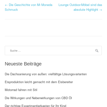
P
←
Die Geschichte von Mi Moneda
Lounge Outdoor-Möbel sind das
Schmuck
absolute Highlight
→
o
s
t
n
a
Suche
nach:
v
Neueste Beiträge
i
g
Die Dachsanierung von außen: vielfältige Lösungsvarianten
Eisproduktion leicht gemacht mit dem Eisbereiter
a
Motorrad fahren mit Stil
t
Die Wirkungen und Nebenwirkungen von CBD Öl
i
Der richtige Experimentierkasten für Ihr Kind