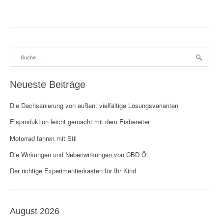
s
t
n
a
Suche
nach:
v
Neueste Beiträge
i
g
Die Dachsanierung von außen: vielfältige Lösungsvarianten
Eisproduktion leicht gemacht mit dem Eisbereiter
a
Motorrad fahren mit Stil
t
Die Wirkungen und Nebenwirkungen von CBD Öl
i
Der richtige Experimentierkasten für Ihr Kind
o
n
August 2026