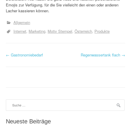
Emojis zur Verfügung, für die Sie vielleicht den einen oder anderen
Lacher kassieren können.
Allgemein
Internet
Marketing
Motiv Stempel
Österreich
Produkte
P
←
Gastronomiebedarf
Regenwassertank flach
→
o
s
t
n
Suche
a
nach:
v
Neueste Beiträge
i