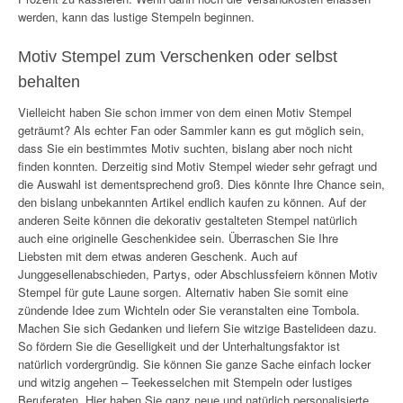
werden, kann das lustige Stempeln beginnen.
Motiv Stempel zum Verschenken oder selbst
behalten
Vielleicht haben Sie schon immer von dem einen Motiv Stempel
geträumt? Als echter Fan oder Sammler kann es gut möglich sein,
dass Sie ein bestimmtes Motiv suchten, bislang aber noch nicht
finden konnten. Derzeitig sind Motiv Stempel wieder sehr gefragt und
die Auswahl ist dementsprechend groß. Dies könnte Ihre Chance sein,
den bislang unbekannten Artikel endlich kaufen zu können. Auf der
anderen Seite können die dekorativ gestalteten Stempel natürlich
auch eine originelle Geschenkidee sein. Überraschen Sie Ihre
Liebsten mit dem etwas anderen Geschenk. Auch auf
Junggesellenabschieden, Partys, oder Abschlussfeiern können Motiv
Stempel für gute Laune sorgen. Alternativ haben Sie somit eine
zündende Idee zum Wichteln oder Sie veranstalten eine Tombola.
Machen Sie sich Gedanken und liefern Sie witzige Bastelideen dazu.
So fördern Sie die Geselligkeit und der Unterhaltungsfaktor ist
natürlich vordergründig. Sie können Sie ganze Sache einfach locker
und witzig angehen – Teekesselchen mit Stempeln oder lustiges
Beruferaten. Hier haben Sie ganz neue und natürlich personalisierte