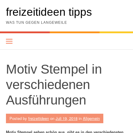
Skip
to
freizeitideen tipps
content
WAS TUN GEGEN LANGEWEILE
Motiv Stempel in
verschiedenen
Ausführungen
Posted by
freizeitideen
on
Juli 19, 2018
in
Allgemein
Motiv Stempel sehen schön aus, gibt es in den verschiedensten