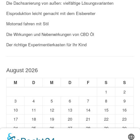
Die Dachsanierung von außen: vielfältige Lösungsvarianten
g
Eisproduktion leicht gemacht mit dem Eisbereiter
a
Motorrad fahren mit Stil
t
Die Wirkungen und Nebenwirkungen von CBD Öl
i
Der richtige Experimentierkasten für Ihr Kind
o
n
August 2026
M
D
M
D
F
S
S
1
2
3
4
5
6
7
8
9
10
11
12
13
14
15
16
17
18
19
20
21
22
23
24
25
26
27
28
29
30
31