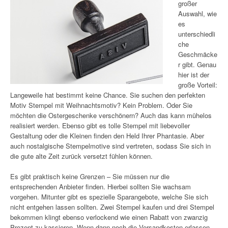
großer
Auswahl, wie
es
unterschiedli
che
Geschmäcke
r gibt. Genau
hier ist der
große Vorteil:
Langeweile hat bestimmt keine Chance. Sie suchen den perfekten
Motiv Stempel mit Weihnachtsmotiv? Kein Problem. Oder Sie
möchten die Ostergeschenke verschönern? Auch das kann mühelos
realisiert werden. Ebenso gibt es tolle Stempel mit liebevoller
Gestaltung oder die Kleinen finden den Held Ihrer Phantasie. Aber
auch nostalgische Stempelmotive sind vertreten, sodass Sie sich in
die gute alte Zeit zurück versetzt fühlen können.
Es gibt praktisch keine Grenzen – Sie müssen nur die
entsprechenden Anbieter finden. Hierbei sollten Sie wachsam
vorgehen. Mitunter gibt es spezielle Sparangebote, welche Sie sich
nicht entgehen lassen sollten. Zwei Stempel kaufen und drei Stempel
bekommen klingt ebenso verlockend wie einen Rabatt von zwanzig
Prozent zu kassieren. Wenn dann noch die Versandkosten erlassen