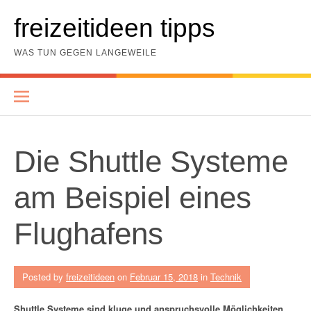
Skip
to
freizeitideen tipps
content
WAS TUN GEGEN LANGEWEILE
Die Shuttle Systeme
am Beispiel eines
Flughafens
Posted by
freizeitideen
on
Februar 15, 2018
in
Technik
Shuttle Systeme sind kluge und anspruchsvolle Möglichkeiten,