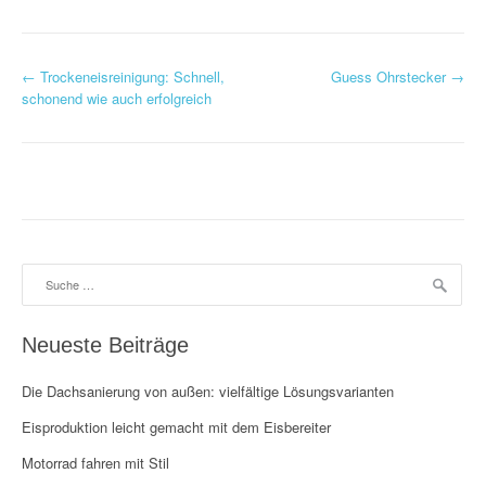
P
←
Trockeneisreinigung: Schnell,
Guess Ohrstecker
→
schonend wie auch erfolgreich
o
s
t
n
a
Suche
nach:
v
Neueste Beiträge
i
g
Die Dachsanierung von außen: vielfältige Lösungsvarianten
Eisproduktion leicht gemacht mit dem Eisbereiter
a
Motorrad fahren mit Stil
t