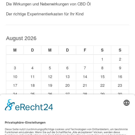
Die Wirkungen und Nebenwirkungen von CBD Öl
i
Der richtige Experimentierkasten für Ihr Kind
o
n
August 2026
M
D
M
D
F
S
S
1
2
3
4
5
6
7
8
9
10
11
12
13
14
15
16
17
18
19
20
21
22
23
24
25
26
27
28
29
30
31
« Jun