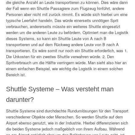
die gleiche Anzahl an Leute transportieren zu können. Dies wäre dann
der Fall wenn ein Shuttle Passagiere zum Flugzeug hinführt, andere
Personen aber nicht mit zurück nimmt. Es würde sich hierbei um eine
typische Leerfahrt handeln. Das würde einerseits unnötigen Sprit
verbrauchen, andererseits müsste ein weiteres Shuttle eingesetzt
werden um die anderen Leute zu befördern. Optimiert man die Logistik
dieses Systems, so kann ein Shuttle Leute von A nach B
transportieren und auf dem Rückweg andere Leute von B nach A
transportieren. Es wäre somit nur noch ein Shuttle erforderlich, was 1.
Die Unkosten für ein zweites Shuttle verwahren würde. 2. Den
Spritverbrauch um die Hälfte verringern würde. Man sieht also hier an
einem einfachen Beispiel, wie wichtig die Logistik in einem solchen
Bereich ist.
Shuttle Systeme – Was versteht man
darunter?
Shuttle Systeme sind durchdachte Rundumlösungen für den Transport
verschiedener Objekte oder Menschen. So werden Shuttle auf dem
Airport ebenso genutzt, wie in der Industrie. Hierbei differenzieren sich
die beiden Systeme jedoch maßgeblich von ihrem Aufbau. Während
es am Airport natürlich eher um den Beförderung von Leute geht, ist