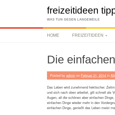
Skip
to
freizeitideen tip
content
WAS TUN GEGEN LANGEWEILE
HOME
FREIZEITIDEEN
FREIZEITIDEEN ZU
ZWEIT
Die einfachen
ANGELN
Posted by
admin
on
Februar 21, 2014
in
Al
CAMPEN
Das Leben wird zunehmend hektischer. Zeitma
WANDERN
und sich nach oben arbeitet, gilt schnell als 
Augen, all die schönen aber einfachen Dinge,
einfachen Dinge wieder mehr in den Vordergr
einfachen Dinge, genießt das Leben meist meh