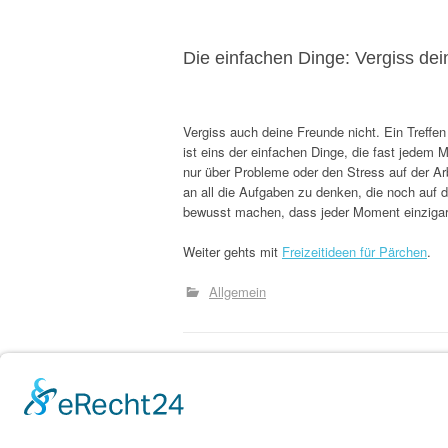
Die einfachen Dinge: Vergiss dei
Vergiss auch deine Freunde nicht. Ein Treffe
ist eins der einfachen Dinge, die fast jedem
nur über Probleme oder den Stress auf der Ar
an all die Aufgaben zu denken, die noch auf d
bewusst machen, dass jeder Moment einzigart
Weiter gehts mit
Freizeitideen für Pärchen
.
Allgemein
P
←
Die spaßigsten bösen Spiele
o