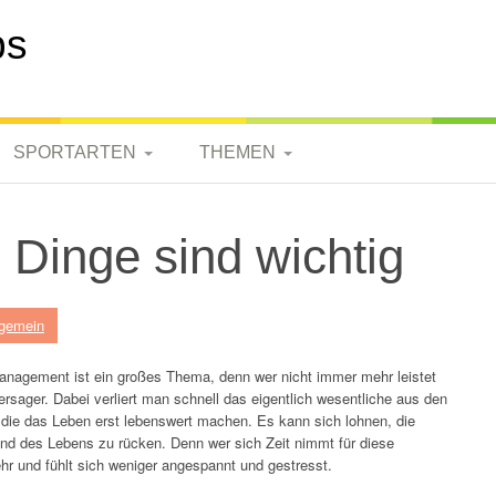
ps
SPORTARTEN
THEMEN
BASKETBALL
FREIZEIT
 Dinge sind wichtig
FUSSBALL
SPORT
ANGELAUSRÜSTUN
ANGEL-ZUBEHÖR
HANDBALL
ALLGEMEIN
G
lgemein
CAMPERAUSRÜSTU
TENNIS
TECHNIK
ANGELTIPPS
NG
nagement ist ein großes Thema, denn wer nicht immer mehr leistet
WANDERORTE
Versager. Dabei verliert man schnell das eigentlich wesentliche aus den
MOUNTAINBIKE
WOHNEN
CAMPING ORTE
 die das Leben erst lebenswert machen. Es kann sich lohnen, die
und des Lebens zu rücken. Denn wer sich Zeit nimmt für diese
WANDERAUSRÜSTU
r und fühlt sich weniger angespannt und gestresst.
GARTEN &
CAMPTIPPS
NG
HAUSHALT