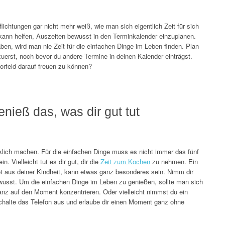
WANDERTIPPS
FINANZEN
lichtungen gar nicht mehr weiß, wie man sich eigentlich Zeit für sich
 kann helfen, Auszeiten bewusst in den Terminkalender einzuplanen.
GASTRONOMIE
ben, wird man nie Zeit für die einfachen Dinge im Leben finden. Plan
zuerst, noch bevor du andere Termine in deinen Kalender einträgst.
Vorfeld darauf freuen zu können?
ERNÄHRUNG
nieß das, was dir gut tut
cklich machen. Für die einfachen Dinge muss es nicht immer das fünf
Vielleicht tut es dir gut, dir die
Zeit zum Kochen
zu nehmen. Ein
pt aus deiner Kindheit, kann etwas ganz besonderes sein. Nimm dir
ewusst. Um die einfachen Dinge im Leben zu genießen, sollte man sich
nz auf den Moment konzentrieren. Oder vielleicht nimmst du ein
chalte das Telefon aus und erlaube dir einen Moment ganz ohne