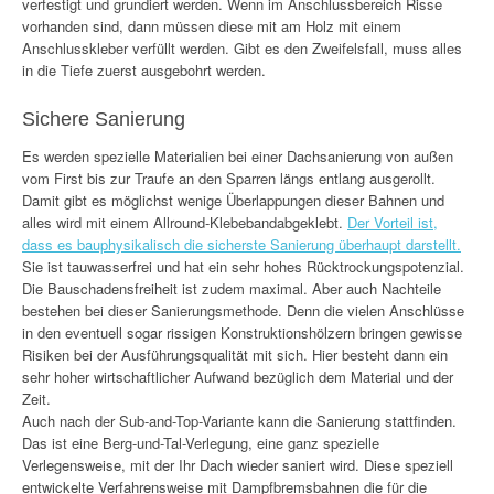
verfestigt und grundiert werden. Wenn im Anschlussbereich Risse
vorhanden sind, dann müssen diese mit am Holz mit einem
Anschlusskleber verfüllt werden. Gibt es den Zweifelsfall, muss alles
in die Tiefe zuerst ausgebohrt werden.
Sichere Sanierung
Es werden spezielle Materialien bei einer Dachsanierung von außen
vom First bis zur Traufe an den Sparren längs entlang ausgerollt.
Damit gibt es möglichst wenige Überlappungen dieser Bahnen und
alles wird mit einem Allround-Klebebandabgeklebt.
Der Vorteil ist,
dass es bauphysikalisch die sicherste Sanierung überhaupt darstellt.
Sie ist tauwasserfrei und hat ein sehr hohes Rücktrockungspotenzial.
Die Bauschadensfreiheit ist zudem maximal. Aber auch Nachteile
bestehen bei dieser Sanierungsmethode. Denn die vielen Anschlüsse
in den eventuell sogar rissigen Konstruktionshölzern bringen gewisse
Risiken bei der Ausführungsqualität mit sich. Hier besteht dann ein
sehr hoher wirtschaftlicher Aufwand bezüglich dem Material und der
Zeit.
Auch nach der Sub-and-Top-Variante kann die Sanierung stattfinden.
Das ist eine Berg-und-Tal-Verlegung, eine ganz spezielle
Verlegensweise, mit der Ihr Dach wieder saniert wird. Diese speziell
entwickelte Verfahrensweise mit Dampfbremsbahnen die für die